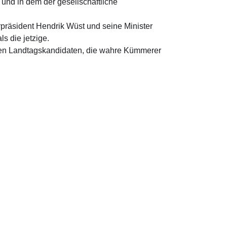
 und in dem der gesellschaftliche
rpräsident
Hendrik Wüst
und seine Minister
s die jetzige.
chen Landtagskandidaten, die wahre Kümmerer
 in Berlin