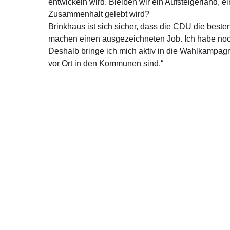
entwickeln wird. Bleiben wir ein Aufsteigerland, e
Zusammenhalt gelebt wird?
Brinkhaus ist sich sicher, dass die CDU die beste
machen einen ausgezeichneten Job. Ich habe noch 
Deshalb bringe ich mich aktiv in die Wahlkampag
vor Ort in den Kommunen sind.“
Über mich
Kont
Ralph Brinkhaus ist direkt gewählter Bundestagsabgeordneter
Moltkestr
aus dem Kreis Gütersloh.
33330 Güt
Telefon: 