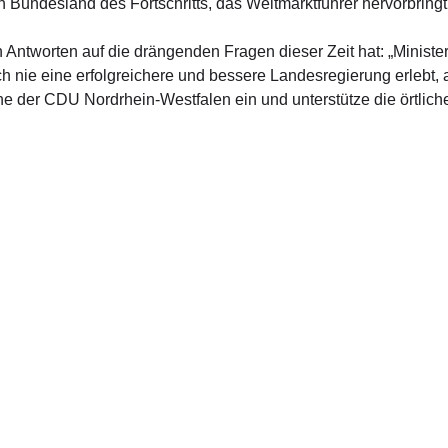
in Bundesland des Fortschritts, das Weltmarktführer hervorbringt
n Antworten auf die drängenden Fragen dieser Zeit hat: „Ministe
nie eine erfolgreichere und bessere Landesregierung erlebt, al
ne der
CDU Nordrhein-Westfalen
ein und unterstütze die örtli
akt Wahlkreisbüro
Kontakt Büro
aße 56
Platz der Republik 1
ersloh
11011 Berlin
05241 9170931 (montags – donnerstags)
Telefon: 030 22773910