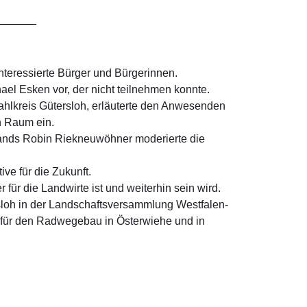
nteressierte Bürger und Bürgerinnen.
ael Esken vor, der nicht teilnehmen konnte.
hlkreis Gütersloh, erläuterte den Anwesenden
n Raum ein.
rbands Robin Riekneuwöhner moderierte die
ve für die Zukunft.
ür die Landwirte ist und weiterhin sein wird.
ersloh in der Landschaftsversammlung Westfalen-
en für den Radwegebau in Österwiehe und in
e die Anwesenden.
 Deutschland weiter in eine sichere Zukunft