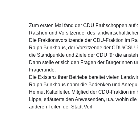
Zum ersten Mal fand der CDU Frühschoppen auf d
Ratsherr und Vorsitzender des landwirtschaftlich
Die Fraktionsvorsitzende der CDU-Fraktion im Rat 
Ralph Brinkhaus, der Vorsitzende der CDU/CSU-B
die Standpunkte und Ziele der CDU für die anste
Dann stelle er sich den Fragen der Bürgerinnen 
Fragerunde.
Die Existenz ihrer Betriebe bereitet vielen Landw
Ralph Brinkhaus nahm die Bedenken und Anregungen
Helmut Kaltefleiter, Mitglied der CDU-Fraktion i
Lippe, erläuterte den Anwesenden, u.a. wohin die
anderen Teilen der Stadt Verl.
Josef Dresselhaus – 1. stellvertretender Bürgerm
Deutlich wurde, dass gerade die CDU als Volkspart
führt.
Ralph Brinkhaus wird unseren Wahlkreis weiterhin 