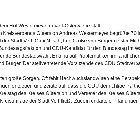
em Hof Westermeyer in Verl-Österwiehe statt.
en Kreisverbands Gütersloh Andreas Westermeyer begrüßte 70 i
der Stadt Verl, Gabi Nitsch, trug Grüße von Bürgermeister Mich
undestagsfraktion und CDU-Kandidat für den Bundestag im Wa
hende Bundestagswahl. Er ging auf Problematiken im ländliche
und Bürger. Der stellvertretende Vorsitzende des CDU Stadtve
irten große Sorgen. Oft fehlt Nachwuchslandwirten eine Perspekti
 entgegen und zeigte auf, dass die CDU der richtige Partner f
m Kreistag des Kreises Gütersloh und Vertreter des Kreises Güt
 Kreisumlage der Stadt Verl fließt. Zudem erklärte er Planung
eister von Verl – hielt dann das Schlusswort und verabschiedet
ei die Balance und die Stabilität in Deutschland garantiert und
stark und souverän in Berlin im Sinne seiner Wähler vertreten.