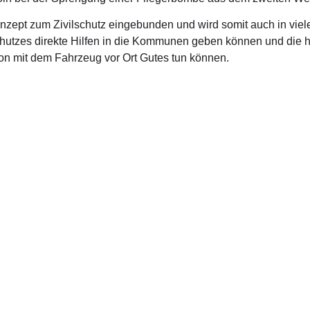
onzept zum Zivilschutz eingebunden und wird somit auch in viel
lschutzes direkte Hilfen in die Kommunen geben können und die
tion mit dem Fahrzeug vor Ort Gutes tun können.
akt Wahlkreisbüro
Kontakt Büro
aße 56
Platz der Republik 1
ersloh
11011 Berlin
05241 9170931 (montags – donnerstags)
Telefon: 030 22773910
lph.brinkhaus.wk@bundestag.de
E-Mail:
ralph.brinkhau