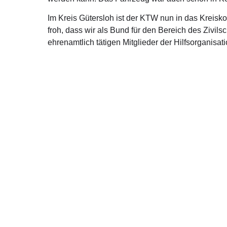
Im Kreis Gütersloh ist der KTW nun in das Kreisk
froh, dass wir als Bund für den Bereich des Zivi
ehrenamtlich tätigen Mitglieder der Hilfsorganisa
Über mich
Kont
Ralph Brinkhaus ist direkt gewählter Bundestagsabgeordneter
Moltkestr
aus dem Kreis Gütersloh.
33330 Güt
Telefon: 
E-Mail:
ra