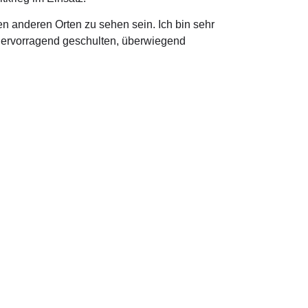
en anderen Orten zu sehen sein. Ich bin sehr
 hervorragend geschulten, überwiegend
 in Berlin
s@bundestag.de