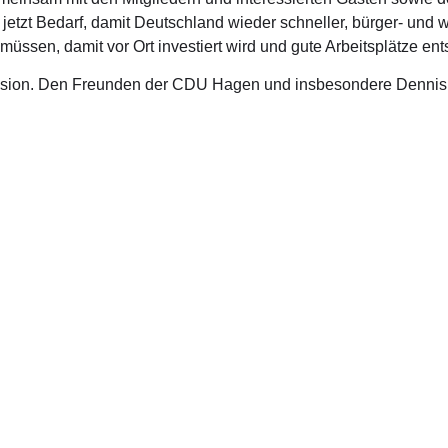
zt Bedarf, damit Deutschland wieder schneller, bürger- und wirt
sen, damit vor Ort investiert wird und gute Arbeitsplätze en
ussion. Den Freunden der CDU Hagen und insbesondere Denni
akt Wahlkreisbüro
Kontakt Büro
aße 56
Platz der Republik 1