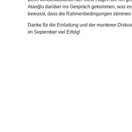
Ataoğlu darüber ins Gespräch gekommen, was es jet
bewusst, dass die Rahmenbedingungen stimmen müs
Danke für die Einladung und der munteren Disk
im September viel Erfolg!
Über mich
Kont
Ralph Brinkhaus ist direkt gewählter Bundestagsabgeordneter
Moltkestr