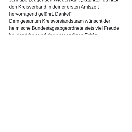
den Kreisverband in deiner ersten Amtszeit
hervorragend geführt. Danke!“
Dem gesamten Kreisvorstandsteam wünscht der
heimische Bundestagsabgeordnete stets viel Freude
bei der Arbeit und den notwendigen Erfolg.
„Auf eine weithin vertrauensvolle Zusammenarbeit.“
Über mich
Ralph Brinkhaus ist direkt gewählter Bundestagsabgeordneter aus dem
Kreis Gütersloh.