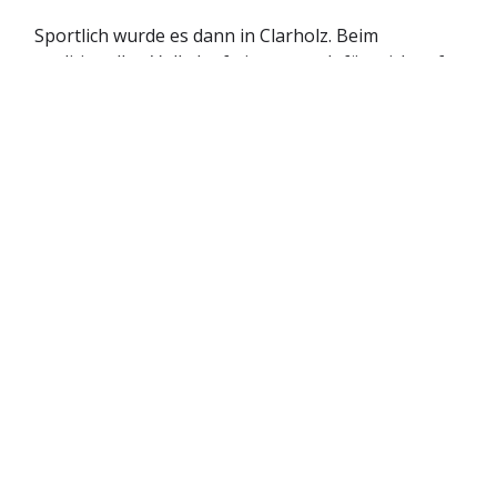
Sportlich wurde es dann in Clarholz. Beim
traditionellen Volkslauf ging es auch für mich auf
die 10 km lange Strecke. Herrliches Läuferwetter
lockte erneut zahlreiche Sportler nach Clarholz.
Danke an die Organisatoren.
Über mich
Ralph Brinkhaus ist direkt gewählter Bundestagsabgeordneter aus
dem Kreis Gütersloh.