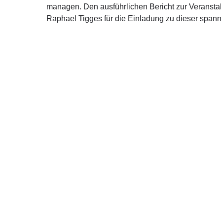
managen. Den ausführlichen Bericht zur Veransta
Raphael Tigges für die Einladung zu dieser span
Über mich
Kont
Ralph Brinkhaus ist direkt gewählter Bundestagsabgeordneter
Moltkestr
aus dem Kreis Gütersloh.
33330 Güt
Telefon: 
E-Mail:
ra