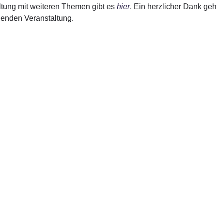
ltung mit weiteren Themen gibt es
hier
. Ein herzlicher Dank ge
nenden Veranstaltung.
akt Wahlkreisbüro
Kontakt Bü
aße 56
Platz der Republik 1
ersloh
11011 Berlin
05241 9170931 (montags – donnerstags)
Telefon: 030 22773910
lph.brinkhaus.wk@bundestag.de
E-Mail:
ralph.brinkhau