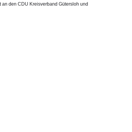
ht an den CDU Kreisverband Gütersloh und
ro in Berlin
s@bundestag.de